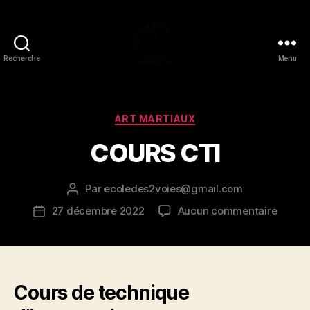
Recherche
Menu
les-
2-
voies-
art-
Catégories
ART MARTIAUX
martiaux/karate/kung-
COURS CTI
fu/taichi/valais
Par
ecoledes2voies@gmail.com
Auteur
de
sur
27 décembre 2022
Aucun commentaire
Date
l’article
COUR
de
CTI
l’article
Cours de technique