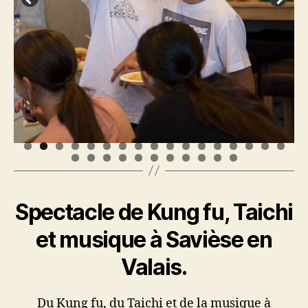
0
1
2
3
4
5
6
7
8
9
0
1
2
3
4
5
6
7
8
Spectacle de Kung fu, Taichi
et musique à Savièse en
Valais.
Du Kung fu, du Taichi et de la musique à